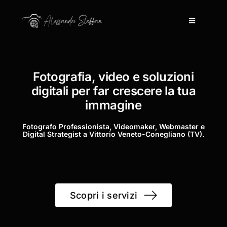
Salta
al
Toggle
contenuto
Navigation
Home
Fotografia, video e soluzioni
Servizi
digitali per far crescere la tua
immagine
Camera Oscura
Fotografo Professionista, Videomaker, Webmaster e
Digital Strategist a Vittorio Veneto-Conegliano (TV).
Progetti
Articoli
Scopri i servizi
Contatti